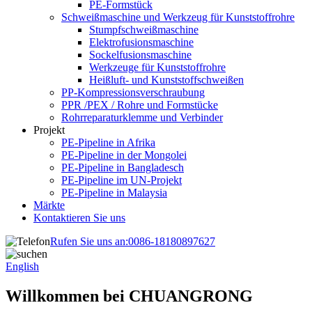
PE-Formstück
Schweißmaschine und Werkzeug für Kunststoffrohre
Stumpfschweißmaschine
Elektrofusionsmaschine
Sockelfusionsmaschine
Werkzeuge für Kunststoffrohre
Heißluft- und Kunststoffschweißen
PP-Kompressionsverschraubung
PPR /PEX / Rohre und Formstücke
Rohrreparaturklemme und Verbinder
Projekt
PE-Pipeline in Afrika
PE-Pipeline in der Mongolei
PE-Pipeline in Bangladesch
PE-Pipeline im UN-Projekt
PE-Pipeline in Malaysia
Märkte
Kontaktieren Sie uns
Rufen Sie uns an:
0086-18180897627
English
Willkommen bei CHUANGRONG