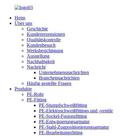
Heim
Über uns
Geschichte
Kundenrezensionen
Qualitätskontrolle
Kundenbesuch
Werksbesichtigung
Ausstellung
Nachhaltigkeit
Nachricht
Unternehmensnachrichten
Branchennachrichten
Häufig gestellte Fragen
Produkte
PE-Rohr
PE-Fitting
PE-Stumpfschweißfitting
PE-Elektroschweißfittings und -ventile
PE-Sockel-Fusionsfitting
PE-Entwässerungsarmatur
PE-Stahl-Zugpositionierungsarmatur
PE-Bearbeitungsfitting