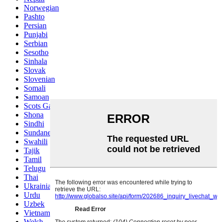
Norwegian
Pashto
Persian
Punjabi
Serbian
Sesotho
Sinhala
Slovak
Slovenian
Somali
Samoan
Scots Gaelic
Shona
Sindhi
Sundanese
Swahili
Tajik
Tamil
Telugu
Thai
Ukrainian
Urdu
Uzbek
Vietnamese
Welsh