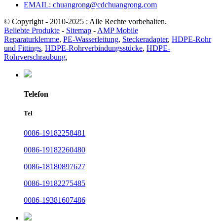
EMAIL: chuangrong@cdchuangrong.com
© Copyright - 2010-2025 : Alle Rechte vorbehalten.
Beliebte Produkte
-
Sitemap
-
AMP Mobile
Reparaturklemme
,
PE-Wasserleitung
,
Steckeradapter
,
HDPE-Rohr
und Fittings
,
HDPE-Rohrverbindungsstücke
,
HDPE-
Rohrverschraubung
,
Telefon
Tel
0086-19182258481
0086-19182260480
0086-18180897627
0086-19182275485
0086-19381607486