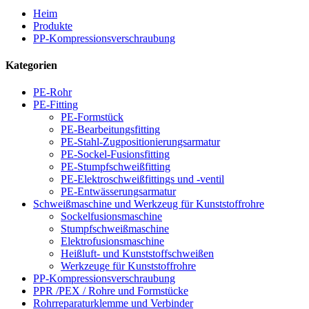
Heim
Produkte
PP-Kompressionsverschraubung
Kategorien
PE-Rohr
PE-Fitting
PE-Formstück
PE-Bearbeitungsfitting
PE-Stahl-Zugpositionierungsarmatur
PE-Sockel-Fusionsfitting
PE-Stumpfschweißfitting
PE-Elektroschweißfittings und -ventil
PE-Entwässerungsarmatur
Schweißmaschine und Werkzeug für Kunststoffrohre
Sockelfusionsmaschine
Stumpfschweißmaschine
Elektrofusionsmaschine
Heißluft- und Kunststoffschweißen
Werkzeuge für Kunststoffrohre
PP-Kompressionsverschraubung
PPR /PEX / Rohre und Formstücke
Rohrreparaturklemme und Verbinder