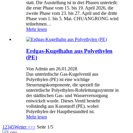
statt. Die Ausstellung ist in drei Phasen unterteilt:
die erste Phase vom 15. bis 19. April 2026, die
zweite Phase vom 23. bis 27. April und die dritte
Phase vom 1. bis 5. Mai. CHUANGRONG wird
teilnehmen…
Mehr lesen
Erdgas-Kugelhahn aus Polyethylen
(PE)
Von Admin am 26.01.2028
Das unterirdische Gas-Kugelventil aus
Polyethylen (PE) ist eine wichtige
Steuerungskomponente, die speziell für
unterirdische Polyethylen-Rohrleitungssysteme in
der städtischen Gas- und Wasserversorgung
entwickelt wurde. Dieses Ventil besteht
vollständig aus Kunststoff (PE), wobei
Polyethylen der Hauptbestandteil ist.
Mehr lesen
1
2
3
4
5
Weiter >
>>
Seite 1/5