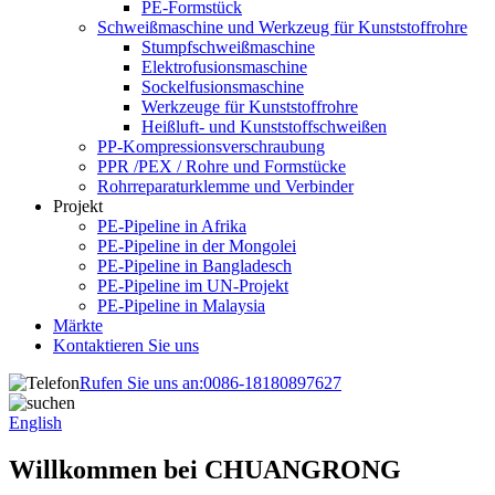
PE-Formstück
Schweißmaschine und Werkzeug für Kunststoffrohre
Stumpfschweißmaschine
Elektrofusionsmaschine
Sockelfusionsmaschine
Werkzeuge für Kunststoffrohre
Heißluft- und Kunststoffschweißen
PP-Kompressionsverschraubung
PPR /PEX / Rohre und Formstücke
Rohrreparaturklemme und Verbinder
Projekt
PE-Pipeline in Afrika
PE-Pipeline in der Mongolei
PE-Pipeline in Bangladesch
PE-Pipeline im UN-Projekt
PE-Pipeline in Malaysia
Märkte
Kontaktieren Sie uns
Rufen Sie uns an:
0086-18180897627
English
Willkommen bei CHUANGRONG