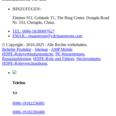
HINZUFÜGEN:
Zimmer 911, Gebäude T1, The Ring Center, Dongda Road
Nr. 333, Chengdu, China.
TEL: 0086-18180897627
EMAIL: chuangrong@cdchuangrong.com
© Copyright - 2010-2025 : Alle Rechte vorbehalten.
Beliebte Produkte
-
Sitemap
-
AMP Mobile
HDPE-Rohrverbindungsstücke
,
PE-Wasserleitung
,
Reparaturklemme
,
HDPE-Rohr und Fittings
,
Steckeradapter
,
HDPE-Rohrverschraubung
,
Telefon
Tel
0086-19182258481
0086-19182260480