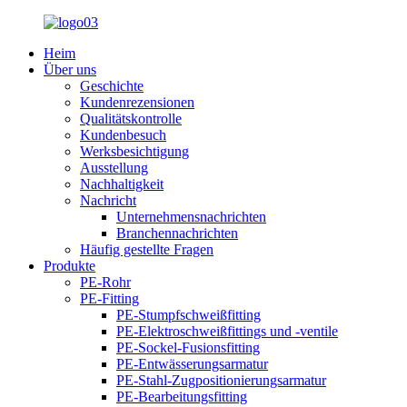
Heim
Über uns
Geschichte
Kundenrezensionen
Qualitätskontrolle
Kundenbesuch
Werksbesichtigung
Ausstellung
Nachhaltigkeit
Nachricht
Unternehmensnachrichten
Branchennachrichten
Häufig gestellte Fragen
Produkte
PE-Rohr
PE-Fitting
PE-Stumpfschweißfitting
PE-Elektroschweißfittings und -ventile
PE-Sockel-Fusionsfitting
PE-Entwässerungsarmatur
PE-Stahl-Zugpositionierungsarmatur
PE-Bearbeitungsfitting