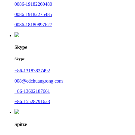
0086-19182260480
0086-19182275485
0086-18180897627
Skype
Skype
+86-13183827492
008@cdchuangrong.com
+86-13602187661
+86-15528791623
Spitze