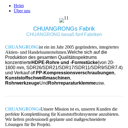
Heim
Über uns
CHUANGRONGs Fabrik
CHUANGRONG besaß fünf Fabriken
CHUANGRONG
ist ein im Jahr 2005 gegründetes, integriertes
Aktien- und Handelsunternehmen
.
Welche sich auf die
Produktion des gesamten Qualitätsspektrums
konzentrierte
HDPE-Rohre und -Formstücke
(von 20-
1600 mm, SDR26/SDR21/SDR17/SDR11/SDR9/SDR7.4)
und Verkauf o
f PP-Kompressionsverschraubungen
,
Kunststoffschweißmaschinen
,
Rohrwerkzeuge
Und
Rohrreparaturklemme
usw.
CHUANGRONGs
Unsere Mission ist es, unseren Kunden die
perfekte Komplettlösung für Kunststoffrohrsysteme anzubieten.
Wir liefern professionell geplante und maßgeschneiderte
Lösungen für Ihr Projekt.