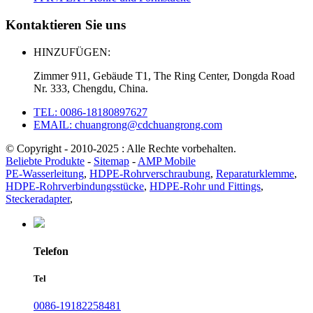
Kontaktieren Sie uns
HINZUFÜGEN:
Zimmer 911, Gebäude T1, The Ring Center, Dongda Road
Nr. 333, Chengdu, China.
TEL: 0086-18180897627
EMAIL: chuangrong@cdchuangrong.com
© Copyright - 2010-2025 : Alle Rechte vorbehalten.
Beliebte Produkte
-
Sitemap
-
AMP Mobile
PE-Wasserleitung
,
HDPE-Rohrverschraubung
,
Reparaturklemme
,
HDPE-Rohrverbindungsstücke
,
HDPE-Rohr und Fittings
,
Steckeradapter
,
Telefon
Tel
0086-19182258481