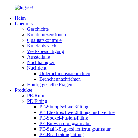
Heim
Über uns
Geschichte
Kundenrezensionen
Qualitätskontrolle
Kundenbesuch
Werksbesichtigung
Ausstellung
Nachhaltigkeit
Nachricht
Unternehmensnachrichten
Branchennachrichten
Häufig gestellte Fragen
Produkte
PE-Rohr
PE-Fitting
PE-Stumpfschweißfitting
PE-Elektroschweißfittings und -ventile
PE-Sockel-Fusionsfitting
PE-Entwässerungsarmatur
PE-Stahl-Zugpositionierungsarmatur
PE-Bearbeitungsfitting