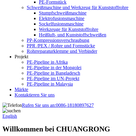
PE-Formstück
Schweißmaschine und Werkzeug für Kunststoffrohre
Stumpfschweißmaschine
Elektrofusionsmaschine
Sockelfusionsmaschine
Werkzeuge für Kunststoffrohre
Heißluft- und Kunststoffschweißen
PP-Kompressionsverschraubung
PPR /PEX / Rohre und Formstücke
Rohrreparaturklemme und Verbinder
Projekt
PE-Pipeline in Afrika
PE-Pipeline in der Mongolei
PE-Pipeline in Bangladesch
PE-Pipeline im UN-Projekt
PE-Pipeline in Malaysia
Märkte
Kontaktieren Sie uns
Rufen Sie uns an:
0086-18180897627
English
Willkommen bei CHUANGRONG