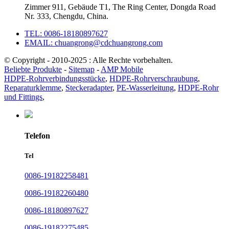
Zimmer 911, Gebäude T1, The Ring Center, Dongda Road
Nr. 333, Chengdu, China.
TEL: 0086-18180897627
EMAIL: chuangrong@cdchuangrong.com
© Copyright - 2010-2025 : Alle Rechte vorbehalten.
Beliebte Produkte
-
Sitemap
-
AMP Mobile
HDPE-Rohrverbindungsstücke
,
HDPE-Rohrverschraubung
,
Reparaturklemme
,
Steckeradapter
,
PE-Wasserleitung
,
HDPE-Rohr
und Fittings
,
Telefon
Tel
0086-19182258481
0086-19182260480
0086-18180897627
0086-19182275485