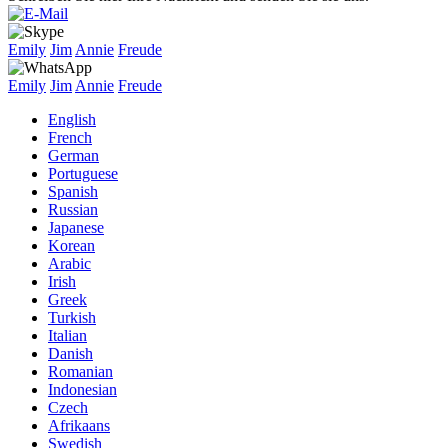
Emily
Jim
Annie
Freude
Emily
Jim
Annie
Freude
English
French
German
Portuguese
Spanish
Russian
Japanese
Korean
Arabic
Irish
Greek
Turkish
Italian
Danish
Romanian
Indonesian
Czech
Afrikaans
Swedish