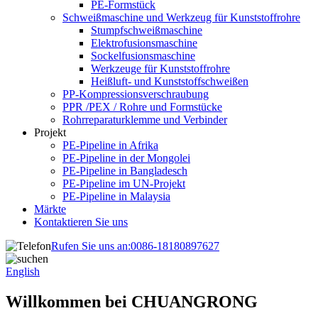
PE-Formstück
Schweißmaschine und Werkzeug für Kunststoffrohre
Stumpfschweißmaschine
Elektrofusionsmaschine
Sockelfusionsmaschine
Werkzeuge für Kunststoffrohre
Heißluft- und Kunststoffschweißen
PP-Kompressionsverschraubung
PPR /PEX / Rohre und Formstücke
Rohrreparaturklemme und Verbinder
Projekt
PE-Pipeline in Afrika
PE-Pipeline in der Mongolei
PE-Pipeline in Bangladesch
PE-Pipeline im UN-Projekt
PE-Pipeline in Malaysia
Märkte
Kontaktieren Sie uns
Rufen Sie uns an:
0086-18180897627
English
Willkommen bei CHUANGRONG