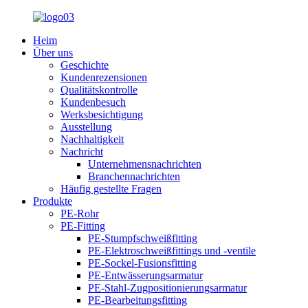
Heim
Über uns
Geschichte
Kundenrezensionen
Qualitätskontrolle
Kundenbesuch
Werksbesichtigung
Ausstellung
Nachhaltigkeit
Nachricht
Unternehmensnachrichten
Branchennachrichten
Häufig gestellte Fragen
Produkte
PE-Rohr
PE-Fitting
PE-Stumpfschweißfitting
PE-Elektroschweißfittings und -ventile
PE-Sockel-Fusionsfitting
PE-Entwässerungsarmatur
PE-Stahl-Zugpositionierungsarmatur
PE-Bearbeitungsfitting