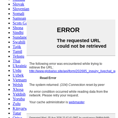
Slovak
Slovenian
Somali
Samoan
Scots Gaelic
Shona
Sindhi
Sundanese
Swahili
Tajik
Tamil
Telugu
Thai
Ukrainian
Urdu
Uzbek
Vietnamese
Welsh
Xhosa
Yiddish
Yoruba
Zulu
Kinyarwanda
Tatar
Oriya