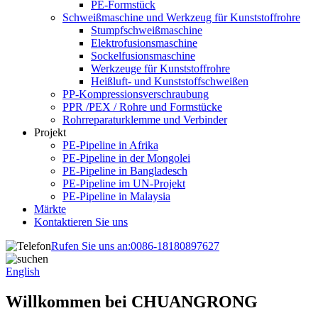
PE-Formstück
Schweißmaschine und Werkzeug für Kunststoffrohre
Stumpfschweißmaschine
Elektrofusionsmaschine
Sockelfusionsmaschine
Werkzeuge für Kunststoffrohre
Heißluft- und Kunststoffschweißen
PP-Kompressionsverschraubung
PPR /PEX / Rohre und Formstücke
Rohrreparaturklemme und Verbinder
Projekt
PE-Pipeline in Afrika
PE-Pipeline in der Mongolei
PE-Pipeline in Bangladesch
PE-Pipeline im UN-Projekt
PE-Pipeline in Malaysia
Märkte
Kontaktieren Sie uns
Rufen Sie uns an:
0086-18180897627
English
Willkommen bei CHUANGRONG