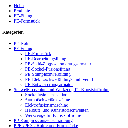
Heim
Produkte
PE-Fitting
PE-Formstück
Kategorien
PE-Rohr
PE-Fitting
PE-Formstück
PE-Bearbeitungsfitting
PE-Stahl-Zugpositionierungsarmatur
PE-Sockel-Fusionsfitting
PE-Stumpfschweißfitting
PE-Elektroschweißfittings und -ventil
PE-Entwässerungsarmatur
Schweißmaschine und Werkzeug für Kunststoffrohre
Sockelfusionsmaschine
Stumpfschweißmaschine
Elektrofusionsmaschine
Heißluft- und Kunststoffschweißen
Werkzeuge für Kunststoffrohre
PP-Kompressionsverschraubung
PPR /PEX / Rohre und Formstücke