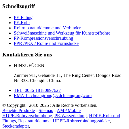
Schnellzugriff
PE-Fitting
PE-Rohr
Rohrreparaturklemme und Verbinder
Schweißmaschine und Werkzeug für Kunststoffrohre
PP-Kompressionsverschraubung
PPR /PEX / Rohre und Formstücke
Kontaktieren Sie uns
HINZUFÜGEN:
Zimmer 911, Gebäude T1, The Ring Center, Dongda Road
Nr. 333, Chengdu, China.
TEL: 0086-18180897627
EMAIL: chuangrong@cdchuangrong.com
© Copyright - 2010-2025 : Alle Rechte vorbehalten.
Beliebte Produkte
-
Sitemap
-
AMP Mobile
HDPE-Rohrverschraubung
,
PE-Wasserleitung
,
HDPE-Rohr und
Fittings
,
Reparaturklemme
,
HDPE-Rohrverbindungsstücke
,
Steckeradapter
,