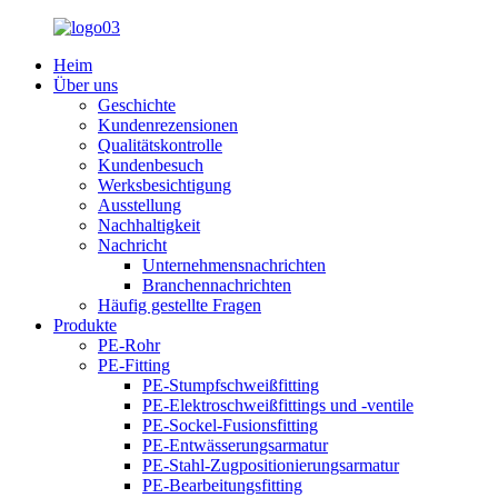
Heim
Über uns
Geschichte
Kundenrezensionen
Qualitätskontrolle
Kundenbesuch
Werksbesichtigung
Ausstellung
Nachhaltigkeit
Nachricht
Unternehmensnachrichten
Branchennachrichten
Häufig gestellte Fragen
Produkte
PE-Rohr
PE-Fitting
PE-Stumpfschweißfitting
PE-Elektroschweißfittings und -ventile
PE-Sockel-Fusionsfitting
PE-Entwässerungsarmatur
PE-Stahl-Zugpositionierungsarmatur
PE-Bearbeitungsfitting