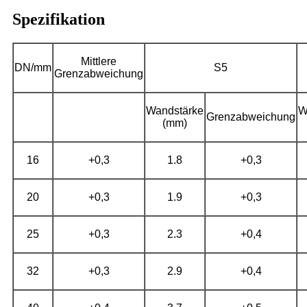
Spezifikation
Mittlere
DN/mm
S5
Grenzabweichung
Wandstärke
W
Grenzabweichung
(mm)
16
+0,3
1.8
+0,3
20
+0,3
1.9
+0,3
25
+0,3
2.3
+0,4
32
+0,3
2.9
+0,4