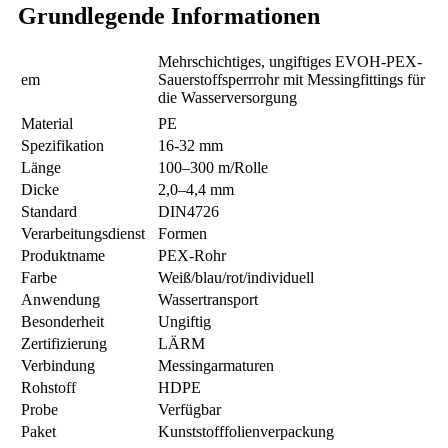
Grundlegende Informationen
Mehrschichtiges, ungiftiges EVOH-PEX-
em
Sauerstoffsperrrohr mit Messingfittings für
die Wasserversorgung
Material
PE
Spezifikation
16-32 mm
Länge
100–300 m/Rolle
Dicke
2,0–4,4 mm
Standard
DIN4726
Verarbeitungsdienst
Formen
Produktname
PEX-Rohr
Farbe
Weiß/blau/rot/individuell
Anwendung
Wassertransport
Besonderheit
Ungiftig
Zertifizierung
LÄRM
Verbindung
Messingarmaturen
Rohstoff
HDPE
Probe
Verfügbar
Paket
Kunststofffolienverpackung