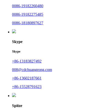
0086-19182260480
0086-19182275485
0086-18180897627
Skype
Skype
+86-13183827492
008@cdchuangrong.com
+86-13602187661
+86-15528791623
Spitze