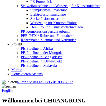
PE-Formstück
Schweißmaschine und Werkzeug für Kunststoffrohre
Stumpfschweißmaschine
Elektrofusionsmaschine
Sockelfusionsmaschine
Werkzeuge für Kunststoffrohre
Heißluft- und Kunststoffschweißen
PP-Kompressionsverschraubung
PPR /PEX / Rohre und Formstücke
Rohrreparaturklemme und Verbinder
Projekt
PE-Pipeline in Afrika
PE-Pipeline in der Mongolei
PE-Pipeline in Bangladesch
PE-Pipeline im UN-Projekt
PE-Pipeline in Malaysia
Märkte
Kontaktieren Sie uns
Rufen Sie uns an:
0086-18180897627
English
Willkommen bei CHUANGRONG