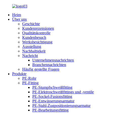
Heim
Über uns
Geschichte
Kundenrezensionen
Qualitätskontrolle
Kundenbesuch
Werksbesichtigung
Ausstellung
Nachhaltigkeit
Nachricht
Unternehmensnachrichten
Branchennachrichten
Häufig gestellte Fragen
Produkte
PE-Rohr
PE-Fitting
PE-Stumpfschweißfitting
PE-Elektroschweißfittings und -ventile
PE-Sockel-Fusionsfitting
PE-Entwässerungsarmatur
PE-Stahl-Zugpositionierungsarmatur
PE-Bearbeitungsfitting