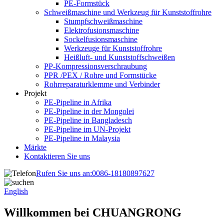
PE-Formstück
Schweißmaschine und Werkzeug für Kunststoffrohre
Stumpfschweißmaschine
Elektrofusionsmaschine
Sockelfusionsmaschine
Werkzeuge für Kunststoffrohre
Heißluft- und Kunststoffschweißen
PP-Kompressionsverschraubung
PPR /PEX / Rohre und Formstücke
Rohrreparaturklemme und Verbinder
Projekt
PE-Pipeline in Afrika
PE-Pipeline in der Mongolei
PE-Pipeline in Bangladesch
PE-Pipeline im UN-Projekt
PE-Pipeline in Malaysia
Märkte
Kontaktieren Sie uns
Rufen Sie uns an:
0086-18180897627
English
Willkommen bei CHUANGRONG