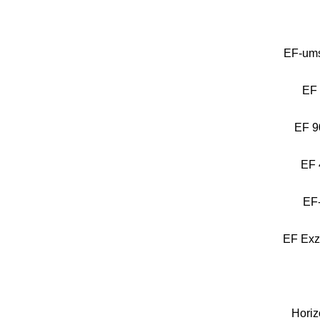
EF-ums
EF 
EF 9
EF 
EF
EF Exz
Horiz