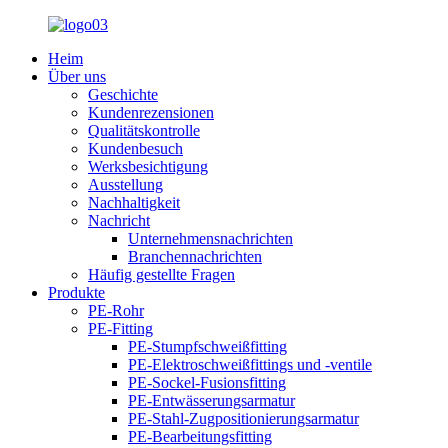
Heim
Über uns
Geschichte
Kundenrezensionen
Qualitätskontrolle
Kundenbesuch
Werksbesichtigung
Ausstellung
Nachhaltigkeit
Nachricht
Unternehmensnachrichten
Branchennachrichten
Häufig gestellte Fragen
Produkte
PE-Rohr
PE-Fitting
PE-Stumpfschweißfitting
PE-Elektroschweißfittings und -ventile
PE-Sockel-Fusionsfitting
PE-Entwässerungsarmatur
PE-Stahl-Zugpositionierungsarmatur
PE-Bearbeitungsfitting