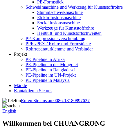
PE-Formstück
Schweißmaschine und Werkzeug für Kunststoffrohre
Stumpfschweißmaschine
Elektrofusionsmaschine
Sockelfusionsmaschine
Werkzeuge für Kunststoffrohre
Heißluft- und Kunststoffschweißen
PP-Kompressionsverschraubung
PPR /PEX / Rohre und Formstücke
Rohrreparaturklemme und Verbinder
Projekt
PE-Pipeline in Afrika
PE-Pipeline in der Mongolei
PE-Pipeline in Bangladesch
PE-Pipeline im UN-Projekt
PE-Pipeline in Malaysia
Märkte
Kontaktieren Sie uns
Rufen Sie uns an:
0086-18180897627
English
Willkommen bei CHUANGRONG