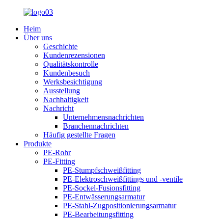
Heim
Über uns
Geschichte
Kundenrezensionen
Qualitätskontrolle
Kundenbesuch
Werksbesichtigung
Ausstellung
Nachhaltigkeit
Nachricht
Unternehmensnachrichten
Branchennachrichten
Häufig gestellte Fragen
Produkte
PE-Rohr
PE-Fitting
PE-Stumpfschweißfitting
PE-Elektroschweißfittings und -ventile
PE-Sockel-Fusionsfitting
PE-Entwässerungsarmatur
PE-Stahl-Zugpositionierungsarmatur
PE-Bearbeitungsfitting