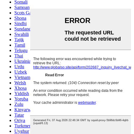
Somali
Samoan
Scots Gaelic
Shona
Sindhi
Sundanese
Swahili
Tajik
Tamil
Telugu
Thai
Ukrainian
Urdu
Uzbek
Vietnamese
Welsh
Xhosa
Yiddish
Yoruba
Zulu
Kinyarwanda
Tatar
Oriya
Turkmen
Uyghur