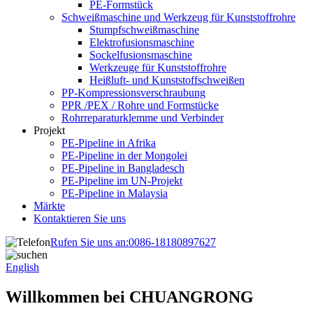
PE-Formstück
Schweißmaschine und Werkzeug für Kunststoffrohre
Stumpfschweißmaschine
Elektrofusionsmaschine
Sockelfusionsmaschine
Werkzeuge für Kunststoffrohre
Heißluft- und Kunststoffschweißen
PP-Kompressionsverschraubung
PPR /PEX / Rohre und Formstücke
Rohrreparaturklemme und Verbinder
Projekt
PE-Pipeline in Afrika
PE-Pipeline in der Mongolei
PE-Pipeline in Bangladesch
PE-Pipeline im UN-Projekt
PE-Pipeline in Malaysia
Märkte
Kontaktieren Sie uns
Rufen Sie uns an:
0086-18180897627
English
Willkommen bei CHUANGRONG