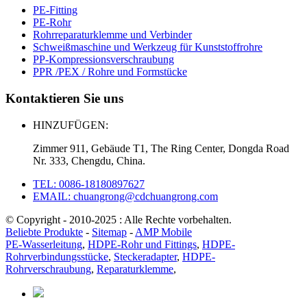
PE-Fitting
PE-Rohr
Rohrreparaturklemme und Verbinder
Schweißmaschine und Werkzeug für Kunststoffrohre
PP-Kompressionsverschraubung
PPR /PEX / Rohre und Formstücke
Kontaktieren Sie uns
HINZUFÜGEN:
Zimmer 911, Gebäude T1, The Ring Center, Dongda Road
Nr. 333, Chengdu, China.
TEL: 0086-18180897627
EMAIL: chuangrong@cdchuangrong.com
© Copyright - 2010-2025 : Alle Rechte vorbehalten.
Beliebte Produkte
-
Sitemap
-
AMP Mobile
PE-Wasserleitung
,
HDPE-Rohr und Fittings
,
HDPE-
Rohrverbindungsstücke
,
Steckeradapter
,
HDPE-
Rohrverschraubung
,
Reparaturklemme
,