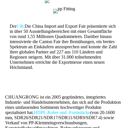
Der
138.
Die China Import and Export Fair präsentierte sich
in über 50 Ausstellungsbereichen mit einer Gesamtfläche
von rund 1,55 Millionen Quadratmetern. Darüber hinaus
intensivierte die Canton Fair ihre Bemühungen, ein breites
Spektrum an Einkäufern anzusprechen und konnte die Zahl
ihrer globalen Partner auf 227 aus 110 Ländern und
Regionen steigern. Mit über 31.000 teilnehmenden
Unternehmen erreichte die Exportmesse einen neuen
Höchststand.
CHUANGRONG ist ein 2005 gegründetes, integriertes
Industrie- und Handelsunternehmen, das sich auf die Produktion
eines umfassenden Sortiments hochwertiger Produkte
spezialisiert hat.
HDPE-Rohre und -Formstücke
(von 20-1600
mm, SDR26/SDR21/SDR17/SDR11/SDR9/SDR7.4) sowie
Verkauf von PP-Klemmringverschraubungen,
Kunststoffschweißmaschinen, Rohrwerkzeugen und