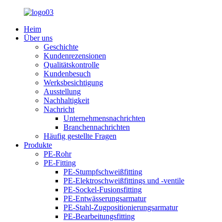
Heim
Über uns
Geschichte
Kundenrezensionen
Qualitätskontrolle
Kundenbesuch
Werksbesichtigung
Ausstellung
Nachhaltigkeit
Nachricht
Unternehmensnachrichten
Branchennachrichten
Häufig gestellte Fragen
Produkte
PE-Rohr
PE-Fitting
PE-Stumpfschweißfitting
PE-Elektroschweißfittings und -ventile
PE-Sockel-Fusionsfitting
PE-Entwässerungsarmatur
PE-Stahl-Zugpositionierungsarmatur
PE-Bearbeitungsfitting