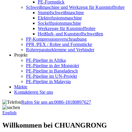
PE-Formstück
Schweißmaschine und Werkzeug für Kunststoffrohre
Stumpfschweißmaschine
Elektrofusionsmaschine
Sockelfusionsmaschine
Werkzeuge für Kunststoffrohre
Heißluft- und Kunststoffschweißen
PP-Kompressionsverschraubung
PPR /PEX / Rohre und Formstücke
Rohrreparaturklemme und Verbinder
Projekt
PE-Pipeline in Afrika
PE-Pipeline in der Mongolei
PE-Pipeline in Bangladesch
PE-Pipeline im UN-Projekt
PE-Pipeline in Malaysia
Märkte
Kontaktieren Sie uns
Rufen Sie uns an:
0086-18180897627
English
Willkommen bei CHUANGRONG