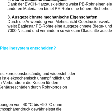
Dank der EVOH-Harzauskleidung weist PE-Rohr einen elekt
anderen Materialien bietet PE-Rohr eine höhere Sicherheit b
3.
Ausgezeichnete mechanische Eigenschaften
Durch die Anwendung von Mehrschicht-Coextrusionsverfahr
weist Eaglestar PE-Rohre eine ausgezeichnete Biege- und B
7000 N stand und verhindern so wirksam Ölaustritte aus
Pipelinesystem entscheiden?
rst korrosionsbeständig und widersteht der
 ist elektrochemisch unempfindlich und
en-Verbundrohr die Kosten für den
n Gehäuseschäden durch Rohrkorrosion
ebungen von -40 °C bis +50 °C ohne
tmosphärendruck gewährleistet die