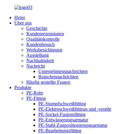
Heim
Über uns
Geschichte
Kundenrezensionen
Qualitätskontrolle
Kundenbesuch
Werksbesichtigung
Ausstellung
Nachhaltigkeit
Nachricht
Unternehmensnachrichten
Branchennachrichten
Häufig gestellte Fragen
Produkte
PE-Rohr
PE-Fitting
PE-Stumpfschweißfitting
PE-Elektroschweißfittings und -ventile
PE-Sockel-Fusionsfitting
PE-Entwässerungsarmatur
PE-Stahl-Zugpositionierungsarmatur
PE-Bearbeitungsfitting