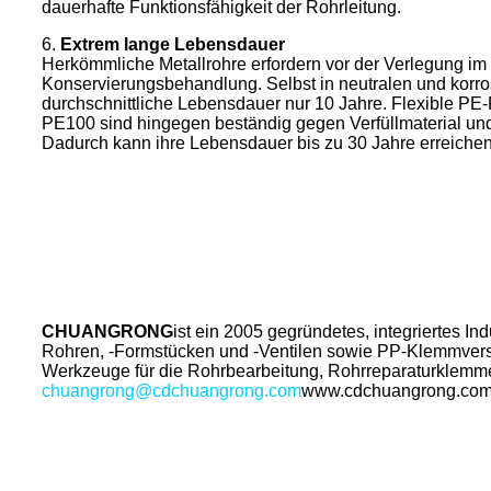
dauerhafte Funktionsfähigkeit der Rohrleitung.
6.
Extrem lange Lebensdauer
Herkömmliche Metallrohre erfordern vor der Verlegung im
Konservierungsbehandlung. Selbst in neutralen und korro
durchschnittliche Lebensdauer nur 10 Jahre. Flexible PE
PE100 sind hingegen beständig gegen Verfüllmaterial u
Dadurch kann ihre Lebensdauer bis zu 30 Jahre erreichen
CHUANGRONG
ist ein 2005 gegründetes, integriertes 
Rohren, -Formstücken und -Ventilen sowie PP-Klemmversch
Werkzeuge für die Rohrbearbeitung, Rohrreparaturklemmen 
chuangrong@cdchuangrong.com
www.cdchuangrong.co