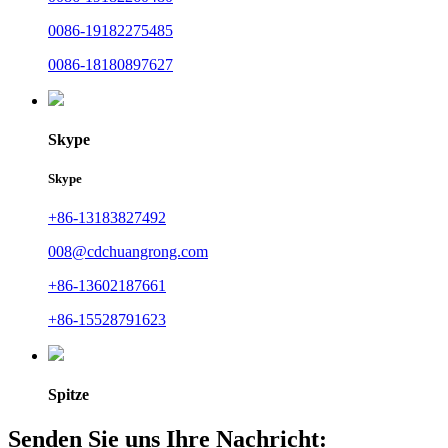
0086-19182275485
0086-18180897627
Skype
Skype
+86-13183827492
008@cdchuangrong.com
+86-13602187661
+86-15528791623
Spitze
Senden Sie uns Ihre Nachricht: