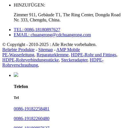
HINZUFÜGEN:
Zimmer 911, Gebäude T1, The Ring Center, Dongda Road
Nr. 333, Chengdu, China.
TEL: 0086-18180897627
EMAIL: chuangrong@cdchuangrong.com
© Copyright - 2010-2025 : Alle Rechte vorbehalten.
Beliebte Produkte
-
Sitemap
-
AMP Mobile
PE-Wasserleitung
,
Reparaturklemme
,
HDPE-Rohr und Fittings
,
HDPE-Rohrverbindungsstücke
,
Steckeradapter
,
HDPE-
Rohrverschraubung
,
Telefon
Tel
0086-19182258481
0086-19182260480