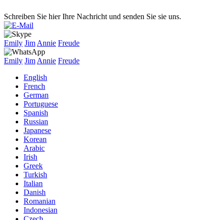
Schreiben Sie hier Ihre Nachricht und senden Sie sie uns.
Emily
Jim
Annie
Freude
Emily
Jim
Annie
Freude
English
French
German
Portuguese
Spanish
Russian
Japanese
Korean
Arabic
Irish
Greek
Turkish
Italian
Danish
Romanian
Indonesian
Czech