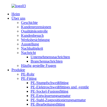
Heim
Über uns
Geschichte
Kundenrezensionen
Qualitätskontrolle
Kundenbesuch
Werksbesichtigung
Ausstellung
Nachhaltigkeit
Nachricht
Unternehmensnachrichten
Branchennachrichten
Häufig gestellte Fragen
Produkte
PE-Rohr
PE-Fitting
PE-Stumpfschweißfitting
PE-Elektroschweißfittings und -ventile
PE-Sockel-Fusionsfitting
PE-Entwässerungsarmatur
PE-Stahl-Zugpositionierungsarmatur
PE-Bearbeitungsfitting