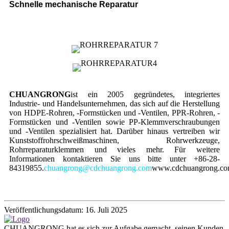
Schnelle mechanische Reparatur
CHUANGRONG
ist ein 2005 gegründetes, integriertes
Industrie- und Handelsunternehmen, das sich auf die Herstellung
von HDPE-Rohren, -Formstücken und -Ventilen, PPR-Rohren, -
Formstücken und -Ventilen sowie PP-Klemmverschraubungen
und -Ventilen spezialisiert hat. Darüber hinaus vertreiben wir
Kunststoffrohrschweißmaschinen, Rohrwerkzeuge,
Rohrreparaturklemmen und vieles mehr. Für weitere
Informationen kontaktieren Sie uns bitte unter +86-28-
84319855.
chuangrong@cdchuangrong.com
www.cdchuangrong.c
Veröffentlichungsdatum: 16. Juli 2025
CHUANGRONG hat es sich zur Aufgabe gemacht, seinen Kunden