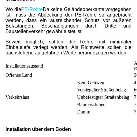
Wo die
PE-Rohre
Da keine Geländeoberkante vorgegeben
ist, muss die Abdeckung der PE-Rohre so angebracht
werden, dass ein ausreichender Schutz vor äußeren
Belastungen, Beschädigungen durch Dritte und
Baustellenverkehr gewährleistet ist.
Soweit möglich, sollten die Rohre mit minimaler
Einbautiefe verlegt werden. Als Richtwerte sollten die
nachstehend aufgeführten Werte herangezogen werden.
A
Installationszustand
R
Offenes Land
3
Kein Gehweg
4
Versiegelter Straßenbelag
6
Verkehrslast
Unbefestigter Straßenbelag
7
Baumaschinen
7
Damm
7
Installation über dem Boden