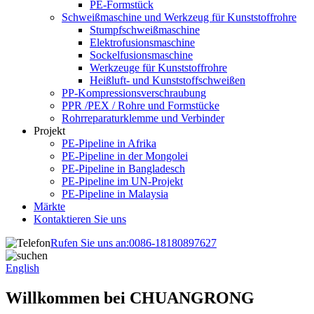
PE-Formstück
Schweißmaschine und Werkzeug für Kunststoffrohre
Stumpfschweißmaschine
Elektrofusionsmaschine
Sockelfusionsmaschine
Werkzeuge für Kunststoffrohre
Heißluft- und Kunststoffschweißen
PP-Kompressionsverschraubung
PPR /PEX / Rohre und Formstücke
Rohrreparaturklemme und Verbinder
Projekt
PE-Pipeline in Afrika
PE-Pipeline in der Mongolei
PE-Pipeline in Bangladesch
PE-Pipeline im UN-Projekt
PE-Pipeline in Malaysia
Märkte
Kontaktieren Sie uns
Rufen Sie uns an:
0086-18180897627
English
Willkommen bei CHUANGRONG